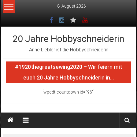
Zum
8. August 2026
Inhalt
springen
20 Jahre Hobbyschneiderin
Anne Liebler ist die Hobbyschneiderin
#1920thegreatsewing2020 – Wir feiern mit
euch 20 Jahre Hobbyschneiderin in…
[wpcdt-countdown id=“96″]