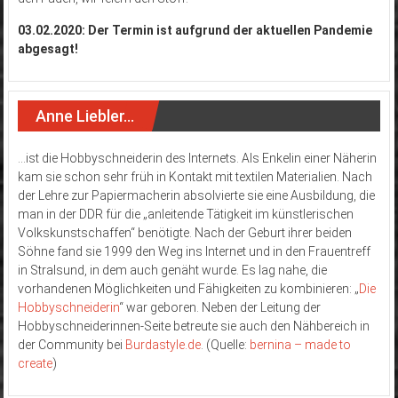
03.02.2020: Der Termin ist aufgrund der aktuellen Pandemie
abgesagt!
Anne Liebler…
…ist die Hobbyschneiderin des Internets. Als Enkelin einer Näherin
kam sie schon sehr früh in Kontakt mit textilen Materialien. Nach
der Lehre zur Papiermacherin absolvierte sie eine Ausbildung, die
man in der DDR für die „anleitende Tätigkeit im künstlerischen
Volkskunstschaffen“ benötigte. Nach der Geburt ihrer beiden
Söhne fand sie 1999 den Weg ins Internet und in den Frauentreff
in Stralsund, in dem auch genäht wurde. Es lag nahe, die
vorhandenen Möglichkeiten und Fähigkeiten zu kombinieren: „
Die
Hobbyschneiderin
“ war geboren. Neben der Leitung der
Hobbyschneiderinnen-Seite betreute sie auch den Nähbereich in
der Community bei
Burdastyle.de
. (Quelle:
bernina – made to
create
)