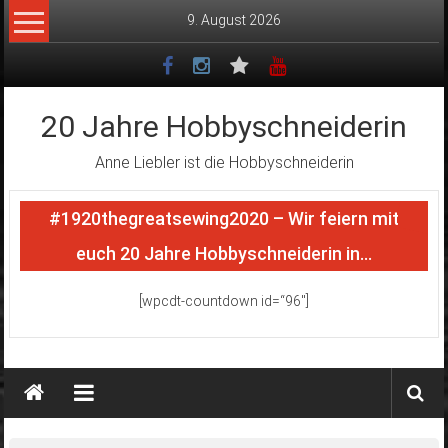
Zum
9. August 2026
Inhalt
springen
20 Jahre Hobbyschneiderin
Anne Liebler ist die Hobbyschneiderin
#1920thegreatsewing2020 – Wir feiern mit
euch 20 Jahre Hobbyschneiderin in…
[wpcdt-countdown id=“96″]