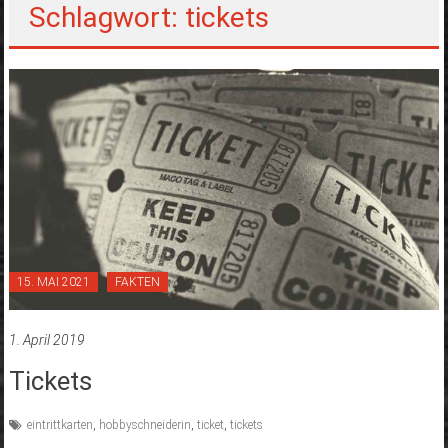
Schlagwort: tickets
15. MAI 2021
FAKTEN
1. April 2019
Tickets
eintrittkarten
,
hobbyschneiderin
,
ticket
,
tickets