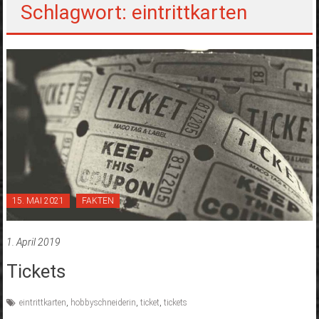
Schlagwort: eintrittkarten
15. MAI 2021
FAKTEN
1. April 2019
Tickets
eintrittkarten
,
hobbyschneiderin
,
ticket
,
tickets