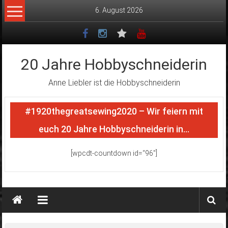
Zum
6. August 2026
Inhalt
springen
20 Jahre Hobbyschneiderin
Anne Liebler ist die Hobbyschneiderin
#1920thegreatsewing2020 – Wir feiern mit
euch 20 Jahre Hobbyschneiderin in…
[wpcdt-countdown id=“96″]