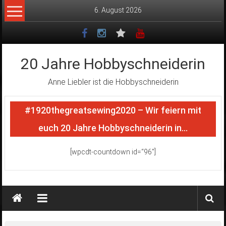
Zum
6. August 2026
Inhalt
springen
20 Jahre Hobbyschneiderin
Anne Liebler ist die Hobbyschneiderin
#1920thegreatsewing2020 – Wir feiern mit
euch 20 Jahre Hobbyschneiderin in…
[wpcdt-countdown id=“96″]