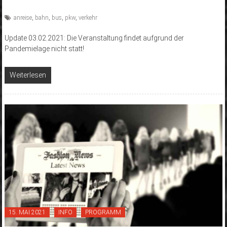
anreise
,
bahn
,
bus
,
pkw
,
verkehr
Update 03.02.2021: Die Veranstaltung findet aufgrund der
Pandemielage nicht statt!
Weiterlesen
15. MAI 2021
INFO
PROGRAMM