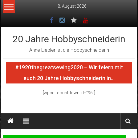
Zum
8. August 2026
Inhalt
springen
20 Jahre Hobbyschneiderin
Anne Liebler ist die Hobbyschneiderin
#1920thegreatsewing2020 – Wir feiern mit
euch 20 Jahre Hobbyschneiderin in…
[wpcdt-countdown id=“96″]