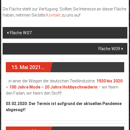
Die Fläche steht zur Verfügung. Sollten Sie Interesse an dieser Fläche
haben, nehmen Sie bitte
Kontakt
zu uns auf.
Beitragsnavigation
Fläche W.07
Fläche W.09
15. Mai 2021…
…in einer der Wiegen der deutschen Textilindustrie:
1920 bis 2020
– 100 Jahre Mode – 20 Jahre Hobbyschneiderin
– wir feiern
den Faden, wir feiern den Stoff!
03.02.2020: Der Termin ist aufgrund der aktuellen Pandemie
abgesagt!